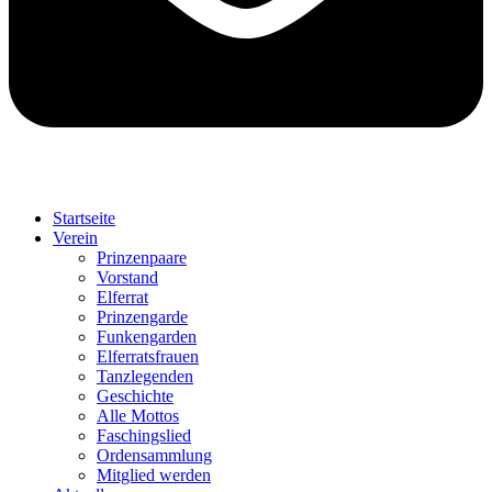
Startseite
Verein
Prinzenpaare
Vorstand
Elferrat
Prinzengarde
Funkengarden
Elferratsfrauen
Tanzlegenden
Geschichte
Alle Mottos
Faschingslied
Ordensammlung
Mitglied werden