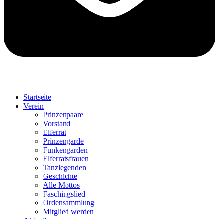
Startseite
Verein
Prinzenpaare
Vorstand
Elferrat
Prinzengarde
Funkengarden
Elferratsfrauen
Tanzlegenden
Geschichte
Alle Mottos
Faschingslied
Ordensammlung
Mitglied werden