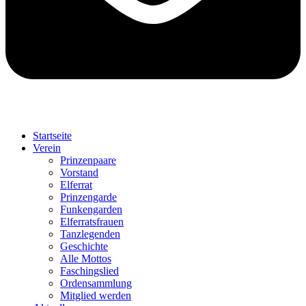
Startseite
Verein
Prinzenpaare
Vorstand
Elferrat
Prinzengarde
Funkengarden
Elferratsfrauen
Tanzlegenden
Geschichte
Alle Mottos
Faschingslied
Ordensammlung
Mitglied werden